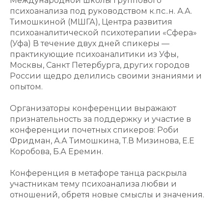
Международной школы группового
психоанализа под руководством к.пс..н. А.А.
Тимошкиной (МШГА), Центра развития
психоаналитической психотерапии «Сфера»
(Уфа) В течение двух дней спикеры —
практикующие психоаналитики из Уфы,
Москвы, Санкт Петербурга, других городов
России щедро делились своими знаниями и
опытом.
Организаторы конференции выражают
признательность за поддержку и участие в
конференции почетных спикеров: Роби
Фридман, А.А Тимошкина, Т.В Мизинова, Е.Е
Коробова, Б.А Еремин.
Конференция в метафоре танца раскрыла
участникам тему психоанализа любви и
отношений, обретя новые смыслы и значения.